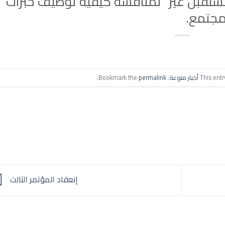
مستقبل غير” لمناقشة كيفية توظيف خبرات
مجتمع.
This ent
أخبار منوعة
. Bookmark the
permalink
.
إنعقاد المؤتمر الثالث