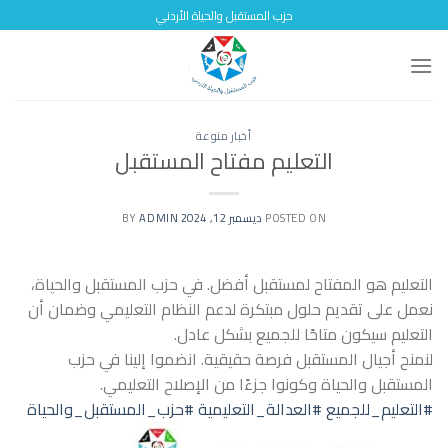
Skip
حزب المستقبل والحياة الأردني
to
content
أخبار منوعة
التعليم مفتاح المستقبل
POSTED ON
ديسمبر 12, 2024
BY
ADMIN
التعليم هو المفتاح لمستقبل أفضل. في حزب المستقبل والحياة،
نعمل على تقديم حلول مبتكرة لدعم النظام التعليمي وضمان أن
التعليم سيكون متاحًا للجميع بشكل عادل.
لنمنح أجيال المستقبل فرصة حقيقية. انضموا إلينا في حزب
المستقبل والحياة وكونوا جزءًا من الإصلاح التعليمي.
#التعليم_للجميع
#العدالة_التعليمية
#حزب_المستقبل_والحياة