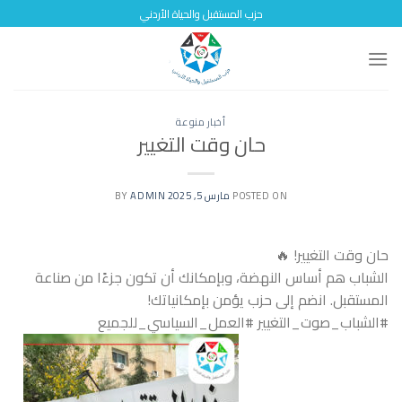
Skip
حزب المستقبل والحياة الأردني
to
content
أخبار منوعة
حان وقت التغيير
POSTED ON
مارس 5, 2025
BY
ADMIN
حان وقت التغيير! 🔥
الشباب هم أساس النهضة، وبإمكانك أن تكون جزءًا من صناعة
المستقبل. انضم إلى حزب يؤمن بإمكانياتك!
#الشباب_صوت_التغيير #العمل_السياسي_للجميع