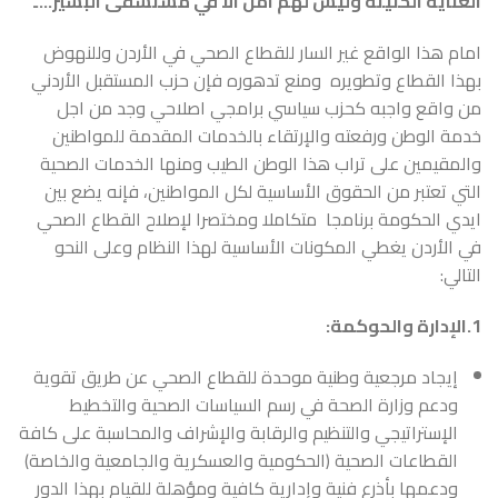
العناية الحثيثة وليس لهم امل الا في مستشفى البشير…..”
امام هذا الواقع غير السار للقطاع الصحي في الأردن وللنهوض
بهذا القطاع وتطويره ومنع تدهوره فإن حزب المستقبل الأردني
من واقع واجبه كحزب سياسي برامجي اصلاحي وجد من اجل
خدمة الوطن ورفعته والإرتقاء بالخدمات المقدمة للمواطنين
والمقيمين على تراب هذا الوطن الطيب ومنها الخدمات الصحية
التي تعتبر من الحقوق الأساسية لكل المواطنين، فإنه يضع بين
ايدي الحكومة برنامجا متكاملا ومختصرا لإصلاح القطاع الصحي
في الأردن يغطي المكونات الأساسية لهذا النظام وعلى النحو
التالي:
1.الإدارة والحوكمة:
إيجاد مرجعية وطنية موحدة للقطاع الصحي عن طريق تقوية
ودعم وزارة الصحة في رسم السياسات الصحية والتخطيط
الإستراتيجي والتنظيم والرقابة والإشراف والمحاسبة على كافة
القطاعات الصحية (الحكومية والعسكرية والجامعية والخاصة)
ودعمها بأذرع فنية وإدارية كافية ومؤهلة للقيام بهذا الدور