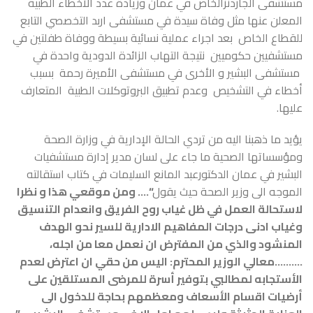
مستشفى الجاردنزالخاص في عمان وزيادة عدد الأخطاء الطبية
المعلن عنها مثل وفاة سيدة في مستشفى اربد التخصصي التابع
للقطاع الخاص بعد اجراء عملية نسائية بسيطة ووفاة طفلتين في
مستشفيين حكوميين نتيجة التهاب الزائدة الدودية واحدة في
مستشفى البشير و الأخرى في مستشفى الأميرة رحمة بسبب
أخطاء في التشخيص وعدم تطبيق البروتوكلات الطبية المتعارف
عليها.
يؤيد ما ذهبنا اليه من تردي الحالة الإدارية في وزارة الصحة
ومؤسساتها الصحية ما جاء على لسان مدير إدارة مستشفيات
البشير في عمان الدكتورعبد المانع السليمات في كتاب استقالته
الموجه الى وزير الصحة حيث يقول
“….
ومن موقعي هذا و نظرا
لاستحالة العمل في ظل غياب روح الفريق وانعدام التنسيق
وغياب ادنى درجات المفاهيم الادارية للسير نحو الهدف
المنشود والذي من المفترض ان نعمل معا من اجله،
……….معالي الوزير المحترم: اليس من حقي ان اعترض لعدم
الأستجابه لمطالبي بتوفير أسرة للمرضى المستلقين على
أرضيات اقسام الأسعاف ومعظمهم بحاجة للدخول الى