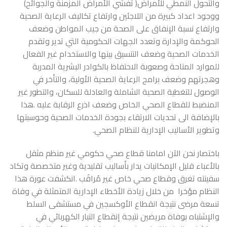
والتحول النمطي للأمراض( تفشي الأمراض المزمنة والجوائح)
ووجود اعداد كبيرة من اللاجئين وارتفاع تكاليف الرعاية الصحية
وارتفاع نسبة الإنفاق على الصحة من جيب المواطن وضعف
الحوكمة والإدارة وتعدد الجهات الحكومية التي تدير وتقدم
الخدمات الصحية وضعف التنسيق بينها والاستخدام غير الفعال
للموارد المتاحة وصعوبة الاحتفاظ بالكوادر البشرية المدربة
وهجرتهم وضعف برامج الرعاية الصحية الأولية، والتأخر في
الوصول للتغطية الصحية الشاملة والعادلة للسكان، والتطور غير
المنضبط للقطاع الصحي الخاص وضعف اذرع الرقابة عليه .هذا
بالإضافة الى تحديات الارتقاء بجودة الخدمات الصحية وحوسبتها
وتطوير الأساليب الإدارية للنظام الصحي.
باختصار نحن الآن امامنا قطاع صحي حكومي غير منظم مثقل
بالأعباء قليل الإمكانيات يدار بأساليب تقليدية وغير متخصصة وتكاد
سفينته تغرق وقطاع صحي خاص غير مُراقَب .انكشفت عورة هذا
النظام مؤخرا من خلال زيادة الأخطاء الإدارية المتمثلة في وفاة
تسعة مرضى نتيجة انقطاع الأوكسجين في مستشفى السلط
والإشتباه بوفاة مريضين نتيجة إنقطاع التيار الكهربائي في